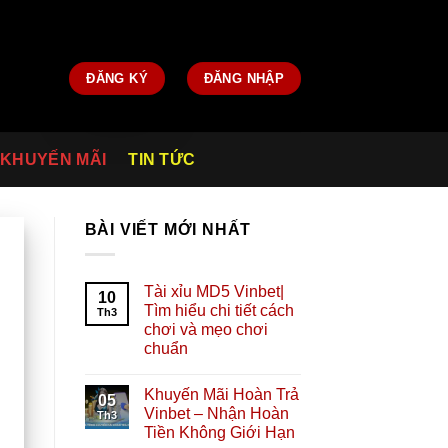
ĐĂNG KÝ
ĐĂNG NHẬP
KHUYẾN MÃI
TIN TỨC
BÀI VIẾT MỚI NHẤT
Tài xỉu MD5 Vinbet|
10
Tìm hiểu chi tiết cách
Th3
chơi và mẹo chơi
chuẩn
Khuyến Mãi Hoàn Trả
05
Vinbet – Nhận Hoàn
Th3
Tiền Không Giới Hạn