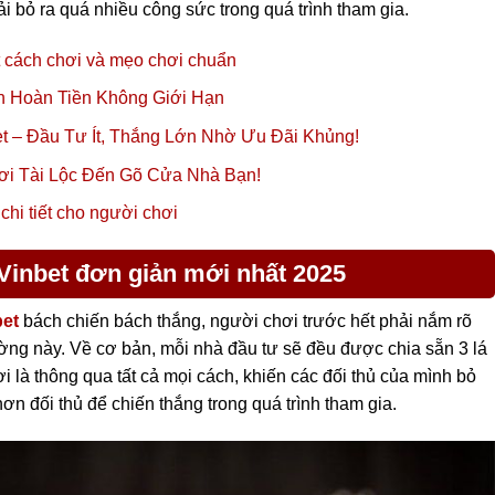
 bỏ ra quá nhiều công sức trong quá trình tham gia.
ết cách chơi và mẹo chơi chuẩn
n Hoàn Tiền Không Giới Hạn
 – Đầu Tư Ít, Thắng Lớn Nhờ Ưu Đãi Khủng!
ơi Tài Lộc Đến Gõ Cửa Nhà Bạn!
chi tiết cho người chơi
 Vinbet đơn giản mới nhất 2025
bet
bách chiến bách thắng, người chơi trước hết phải nắm rõ
rường này. Về cơ bản, mỗi nhà đầu tư sẽ đều được chia sẵn 3 lá
 là thông qua tất cả mọi cách, khiến các đối thủ của mình bỏ
ơn đối thủ để chiến thắng trong quá trình tham gia.