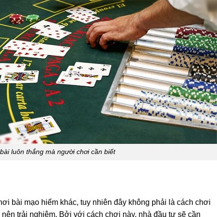
bài luôn thắng mà người chơi cần biết
ơi bài mạo hiểm khác, tuy nhiên đây không phải là cách chơi
ên trải nghiệm. Bởi với cách chơi này, nhà đầu tư sẽ cần