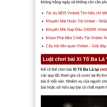
khủng hằng ngày và không còn cần phải
Tài xỉu MD5 Vinbet| Tìm hiểu chi ti
Khuyến Mãi Hoàn Trả Vinbet – Nhậ
Khuyến Mãi Nạp Đầu 10000K Vinbet
Khám Phá Mèo Chiêu Tài Vinbet: N
Câu hỏi liên quan Vinbet – Giải đáp 
Luật chơi bài Xì Tố Ba Lá
Để có thể chơi bài
Xì Tố Ba Lá tại
vin
các quy tắc tham gia cá cược tại thị t
bài ở mỗi ván. Nhiệm vụ của người chơi
bài hoặc sở hữu tay bài có chất mạnh h