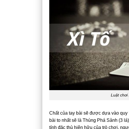
Luật chơi
Chất của tay bài sẽ được dựa vào quy t
bài to nhất sẽ là Thùng Phá Sảnh (3 lá
tính đặc thù hiện hữu của trò chơi, ng