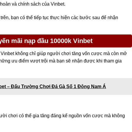
khoản và chính sách của Vinbet.
trên, bạn có thể tiếp tục thực hiện các bước sau để nhận
yến mãi nạp đầu 10000k Vinbet
Vinbet không chỉ giúp người chơi tăng vốn cược mà còn mở
 những ưu điểm vượt trội mà bạn sẽ nhận được khi tham gia
bet – Đấu Trường Chơi Đá Gà Số 1 Đông Nam Á
gười chơi có thể gia tăng đáng kể nguồn vốn cược mà không