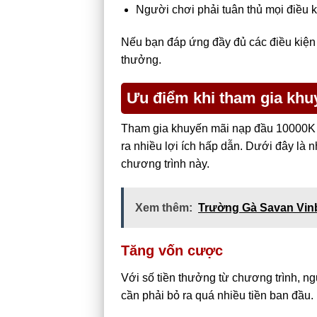
Người chơi phải tuân thủ mọi điều 
Nếu bạn đáp ứng đầy đủ các điều kiện 
thưởng.
Ưu điểm khi tham gia khu
Tham gia khuyến mãi nạp đầu 10000K 
ra nhiều lợi ích hấp dẫn. Dưới đây là
chương trình này.
Xem thêm:
Trường Gà Savan Vin
Tăng vốn cược
Với số tiền thưởng từ chương trình, n
cần phải bỏ ra quá nhiều tiền ban đầu.