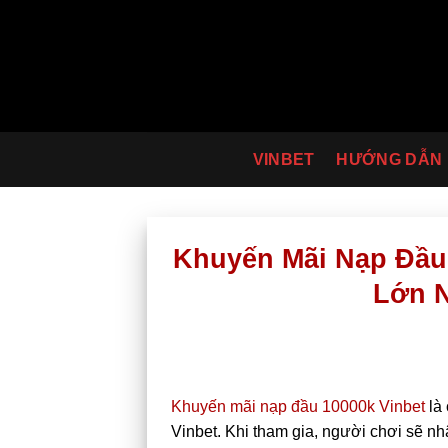
Bỏ
"
"
qua
nội
dung
VINBET
HƯỚNG DẪN
Khuyến Mãi Nạp Đầu 
Lớn 
Khuyến mãi nạp đầu 10000k Vinbet
là 
Vinbet. Khi tham gia, người chơi sẽ nh