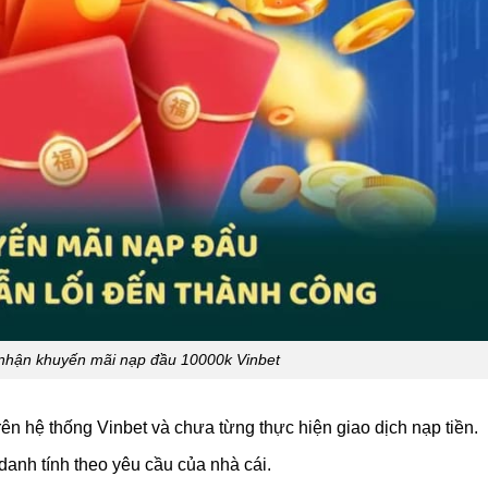
 nhận khuyến mãi nạp đầu 10000k Vinbet
ên hệ thống Vinbet và chưa từng thực hiện giao dịch nạp tiền.
danh tính theo yêu cầu của nhà cái.