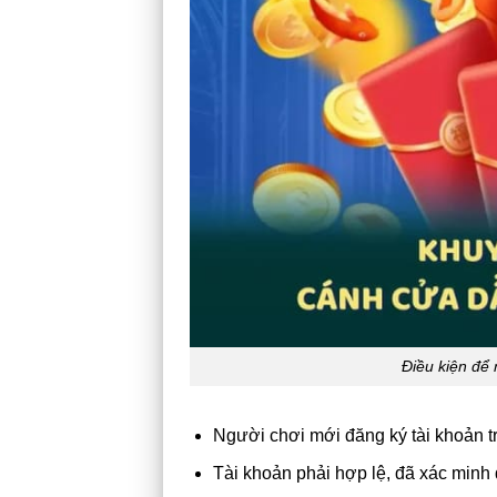
Điều kiện để
Người chơi mới đăng ký tài khoản tr
Tài khoản phải hợp lệ, đã xác minh 