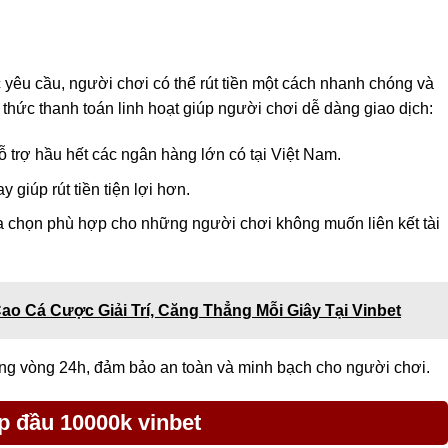
 yêu cầu, người chơi có thể rút tiền một cách nhanh chóng và
 thức thanh toán linh hoạt giúp người chơi dễ dàng giao dịch:
trợ hầu hết các ngân hàng lớn có tại Việt Nam.
 giúp rút tiền tiện lợi hơn.
a chọn phù hợp cho những người chơi không muốn liên kết tài
ao Cá Cược Giải Trí, Căng Thẳng Mỗi Giây Tại Vinbet
rong vòng 24h, đảm bảo an toàn và minh bạch cho người chơi.
 đầu 10000k vinbet