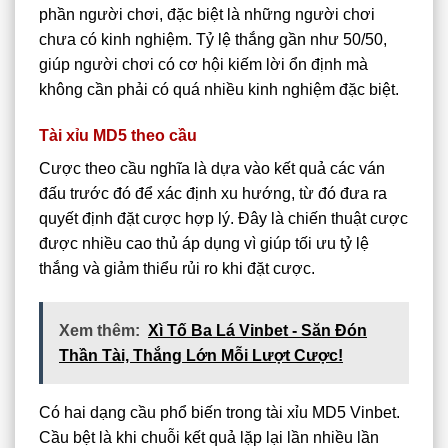
phần người chơi, đặc biệt là những người chơi
chưa có kinh nghiệm. Tỷ lệ thắng gần như 50/50,
giúp người chơi có cơ hội kiếm lời ổn định mà
không cần phải có quá nhiều kinh nghiệm đặc biệt.
Tài xỉu MD5 theo cầu
Cược theo cầu nghĩa là dựa vào kết quả các ván
đấu trước đó để xác định xu hướng, từ đó đưa ra
quyết định đặt cược hợp lý. Đây là chiến thuật cược
được nhiều cao thủ áp dụng vì giúp tối ưu tỷ lệ
thắng và giảm thiểu rủi ro khi đặt cược.
Xem thêm:
Xì Tố Ba Lá Vinbet - Săn Đón
Thần Tài, Thắng Lớn Mỗi Lượt Cược!
Có hai dạng cầu phổ biến trong tài xỉu MD5 Vinbet.
Cầu bệt là khi chuỗi kết quả lặp lại lần nhiều lần