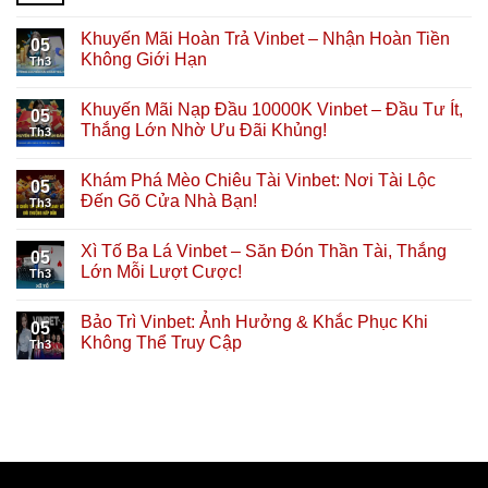
Khuyến Mãi Hoàn Trả Vinbet – Nhận Hoàn Tiền
05
Không Giới Hạn
Th3
Khuyến Mãi Nạp Đầu 10000K Vinbet – Đầu Tư Ít,
05
Thắng Lớn Nhờ Ưu Đãi Khủng!
Th3
Khám Phá Mèo Chiêu Tài Vinbet: Nơi Tài Lộc
05
Đến Gõ Cửa Nhà Bạn!
Th3
Xì Tố Ba Lá Vinbet – Săn Đón Thần Tài, Thắng
05
Lớn Mỗi Lượt Cược!
Th3
Bảo Trì Vinbet: Ảnh Hưởng & Khắc Phục Khi
05
Không Thể Truy Cập
Th3