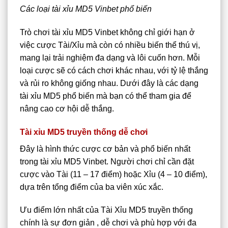
Các loại tài xỉu MD5 Vinbet phổ biến
Trò chơi tài xỉu MD5 Vinbet không chỉ giới hạn ở
việc cược Tài/Xỉu mà còn có nhiều biến thể thú vị,
mang lại trải nghiệm đa dạng và lôi cuốn hơn. Mỗi
loại cược sẽ có cách chơi khác nhau, với tỷ lệ thắng
và rủi ro không giống nhau. Dưới đây là các dạng
tài xỉu MD5 phổ biến mà bạn có thể tham gia để
nâng cao cơ hội dễ thắng.
Tài xỉu MD5 truyền thống dễ chơi
Đây là hình thức cược cơ bản và phổ biến nhất
trong tài xỉu MD5 Vinbet. Người chơi chỉ cần đặt
cược vào Tài (11 – 17 điểm) hoặc Xỉu (4 – 10 điểm),
dựa trên tổng điểm của ba viên xúc xắc.
Ưu điểm lớn nhất của Tài Xỉu MD5 truyền thống
chính là sự đơn giản , dễ chơi và phù hợp với đa