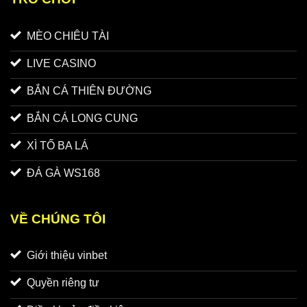
MÈO CHIÊU TÀI
LIVE CASINO
BẮN CÁ THIÊN ĐƯỜNG
BẮN CÁ LONG CUNG
XÌ TỐ BA LÁ
ĐÁ GÀ WS168
VỀ CHÚNG TÔI
Giới thiệu vinbet
Quyền riêng tư