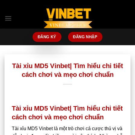
Bỏ
"
"
qua
nội
dung
ĐĂNG KÝ
ĐĂNG NHẬP
Tài xỉu MD5 Vinbet| Tìm hiểu chi tiết
cách chơi và mẹo chơi chuẩn
Tài xỉu MD5 Vinbet| Tìm hiểu chi tiết
cách chơi và mẹo chơi chuẩn
Tài xỉu MD5 Vinbet là một trò chơi cá cược thú vị và