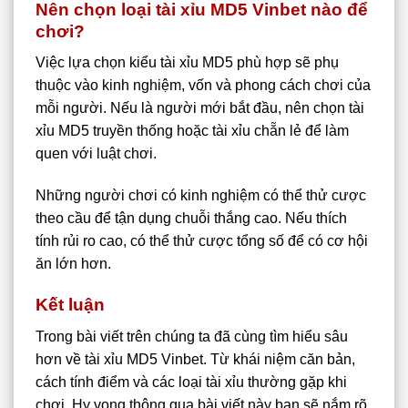
Nên chọn loại tài xỉu MD5 Vinbet nào để
chơi?
Việc lựa chọn kiểu tài xỉu MD5 phù hợp sẽ phụ
thuộc vào kinh nghiệm, vốn và phong cách chơi của
mỗi người. Nếu là người mới bắt đầu, nên chọn tài
xỉu MD5 truyền thống hoặc tài xỉu chẵn lẻ để làm
quen với luật chơi.
Những người chơi có kinh nghiệm có thể thử cược
theo cầu để tận dụng chuỗi thắng cao. Nếu thích
tính rủi ro cao, có thể thử cược tổng số để có cơ hội
ăn lớn hơn.
Kết luận
Trong bài viết trên chúng ta đã cùng tìm hiểu sâu
hơn về tài xỉu MD5 Vinbet. Từ khái niệm căn bản,
cách tính điểm và các loại tài xỉu thường gặp khi
chơi. Hy vọng thông qua bài viết này bạn sẽ nắm rõ