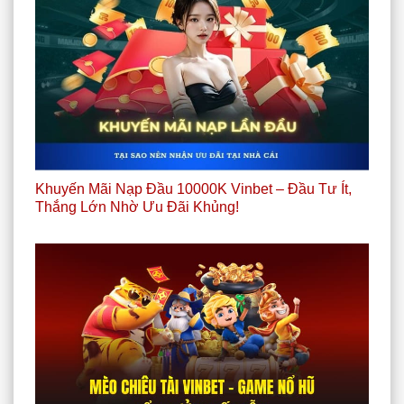
Khuyến Mãi Nạp Đầu 10000K Vinbet – Đầu Tư Ít,
Thắng Lớn Nhờ Ưu Đãi Khủng!