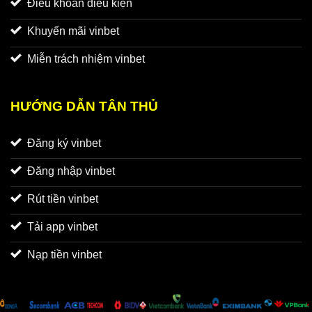
Điều khoản điều kiện
Khuyến mãi vinbet
Miễn trách nhiệm vinbet
HƯỚNG DẪN TÂN THỦ
Đăng ký vinbet
Đăng nhập vinbet
Rút tiền vinbet
Tải app vinbet
Nạp tiền vinbet