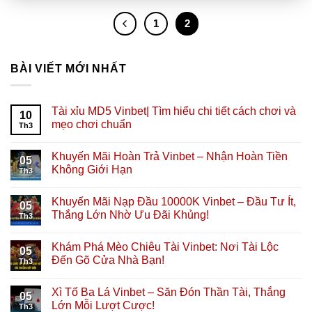
1
2
BÀI VIẾT MỚI NHẤT
Tài xỉu MD5 Vinbet| Tìm hiểu chi tiết cách chơi và
10
mẹo chơi chuẩn
Th3
Khuyến Mãi Hoàn Trả Vinbet – Nhận Hoàn Tiền
05
Không Giới Hạn
Th3
Khuyến Mãi Nạp Đầu 10000K Vinbet – Đầu Tư Ít,
05
Thắng Lớn Nhờ Ưu Đãi Khủng!
Th3
Khám Phá Mèo Chiêu Tài Vinbet: Nơi Tài Lộc
05
Đến Gõ Cửa Nhà Bạn!
Th3
Xì Tố Ba Lá Vinbet – Săn Đón Thần Tài, Thắng
05
Lớn Mỗi Lượt Cược!
Th3