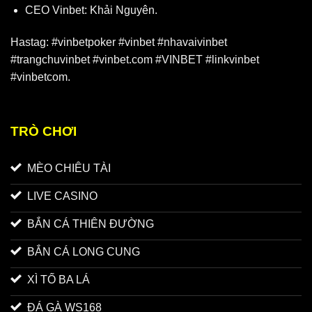
CEO Vinbet:
K
hải Nguyên
.
Hastag: #vinbetpoker #vinbet #nhavaivinbet
#trangchuvinbet #vinbet.com #VINBET #linkvinbet
#vinbetcom.
TRÒ CHƠI
MÈO CHIÊU TÀI
LIVE CASINO
BẮN CÁ THIÊN ĐƯỜNG
BẮN CÁ LONG CUNG
XÌ TỐ BA LÁ
ĐÁ GÀ WS168