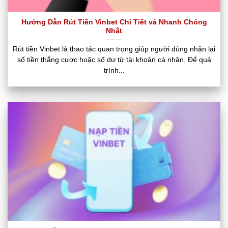
Hướng Dẫn Rút Tiền Vinbet Chi Tiết và Nhanh Chóng
Nhất
Rút tiền Vinbet là thao tác quan trọng giúp người dùng nhận lại
số tiền thắng cược hoặc số dư từ tài khoản cá nhân. Để quá
trình...